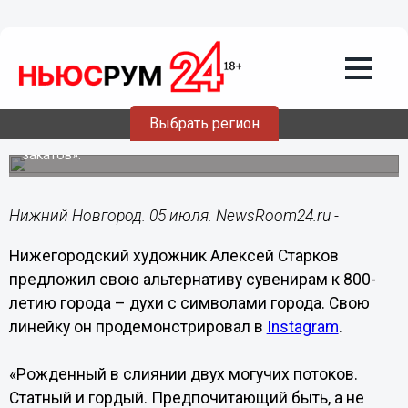
Культура
05.07.2021
13:33
Нижегородский художник выпустил
линейку духов к 800-летию города
Выбрать регион
Среди ароматов «Купеческий», «Глеб» и «Столица
закатов».
Нижний Новгород. 05 июля. NewsRoom24.ru -
Нижегородский художник Алексей Старков
предложил свою альтернативу сувенирам к 800-
летию города – духи с символами города. Свою
линейку он продемонстрировал в
Instagram
.
«Рожденный в слиянии двух могучих потоков.
Статный и гордый. Предпочитающий быть, а не