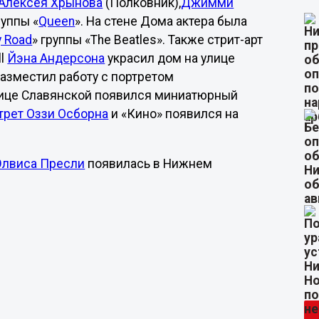
Алексея Хрынова
(Полковник),
Джимми
руппы «
Queen
». На стене Дома актера была
 Road
» группы «The Beatles». Также стрит-арт
ll
Йэна Андерсона
украсил дом на улице
 разместил работу с портретом
лице Славянской появился миниатюрный
трет Оззи Осборна
и «Кино» появился на
Элвиса Пресли
появилась в Нижнем