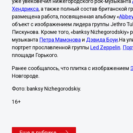
уже увековечил нижегородского рок-музыканта
Хендрикса
, а также полный состав британской г
размещена работа, посвященная альбому «
Abbey
объект с изображением лидера группы Jethro Tu
Пискунова. Кроме того, «banksy Nizhegorodskiy»
музыканта
Петра Мамонова
и
Дэвида Боуи
.На у
портрет прославленной группы
Led Zeppelin
.
Пор
площади Горького.
Ранее сообщалось, что плитка с изображением
Новгороде.
Фото: banksy Nizhegorodskiy.
16+
Еще в рубрике