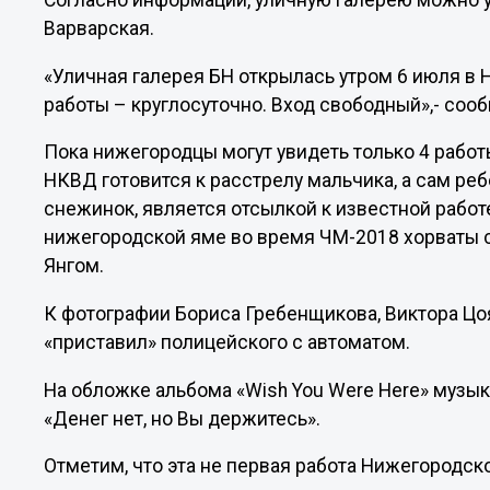
Согласно информации, уличную галерею можно у
Варварская.
«Уличная галерея БН открылась утром 6 июля в 
работы – круглосуточно. Вход свободный»,- соо
Пока нижегородцы могут увидеть только 4 работы
НКВД готовится к расстрелу мальчика, а сам ре
снежинок, является отсылкой к известной работ
нижегородской яме во время ЧМ-2018 хорваты 
Янгом.
К фотографии Бориса Гребенщикова, Виктора Цо
«приставил» полицейского с автоматом.
На обложке альбома «Wish You Were Here» музыка
«Денег нет, но Вы держитесь».
Отметим, что эта не первая работа Нижегородско