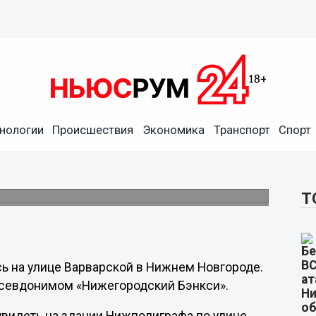
нологии
Происшествия
Экономика
Транспорт
Спорт
л уличную галерею на
ка.
Т
сь на улице Варварской в Нижнем Новгороде.
псевдонимом «Нижегородский Бэнкси».