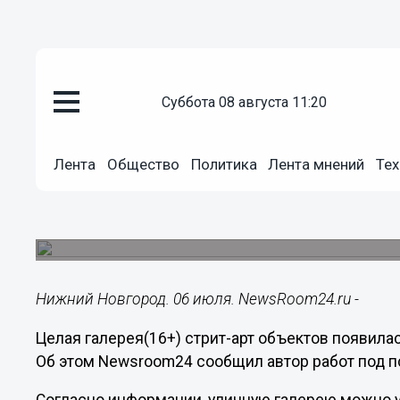
суббота 08 августа 11:20
Культура
06.07.2020
16:16
Лента
Общество
Политика
Лента мнений
Тех
Нижегородский Бэнкси запусти
Варварской
Пока там представлены четыре работы художни
Нижний Новгород. 06 июля. NewsRoom24.ru -
Целая галерея(16+) стрит-арт объектов появила
Об этом Newsroom24 cообщил автор работ под 