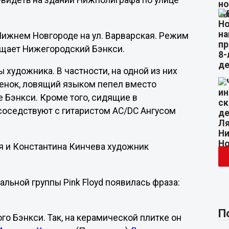
видеть на здании Нижполиграфа по улице
Нижнем Новгороде на ул. Варварская. Режим
бщает Нижегородский Бэнкси.
 художника. В частности, на одной из них
бенок, ловящий языком пепел вместо
е Бэнкси. Кроме того, сидящие в
соседствуют с гитаристом AC/DC Ангусом
я и Константина Кинчева художник
льной группы Pink Floyd появилась фраза:
П
го Бэнкси. Так, на керамической плитке он