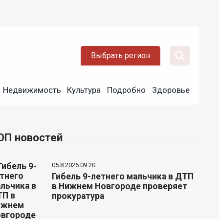
Выбрать регион
Недвижимость
Культура
Подробно
Здоровье
ОП новостей
05.8.2026 09:20
Гибель 9-летнего мальчика в ДТП
в Нижнем Новгороде проверяет
прокуратура