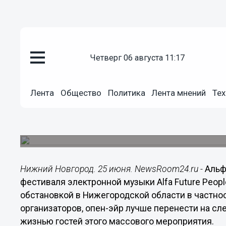
четверг 06 августа 11:17
Культура
Лента
Общество
Политика
Лента мнений
Тех
25.06.2020
22:33
Alfa Future People перенесен на
Организаторы объяснили это вероятностью вт
Нижний Новгород. 25 июня. NewsRoom24.ru -
Альф
фестиваля электронной музыки Alfa Future Peopl
обстановкой в Нижегородской области в частнос
организаторов, опен-эйр лучше перенести на сл
жизнью гостей этого массового мероприятия.