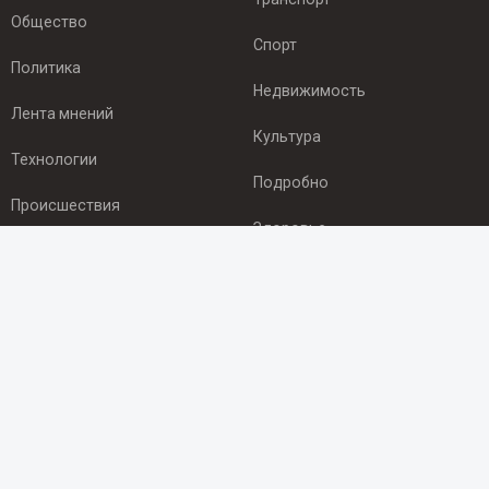
Общество
Спорт
Политика
Недвижимость
Лента мнений
Культура
Технологии
Подробно
Происшествия
Здоровье
Экономика
ПОДПИСКА
Подпишись на рассылку NEWSROOM24
и будь
в курсе новостей в своём городе:
Подписаться