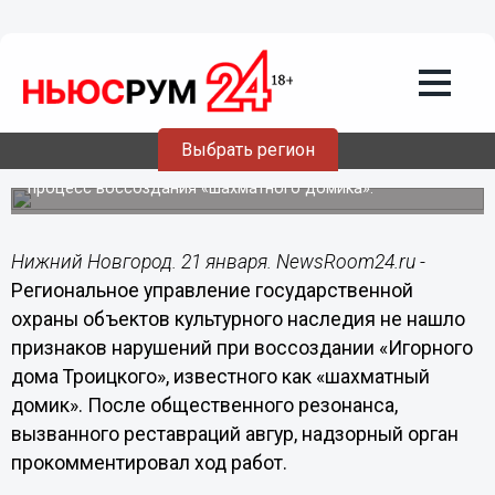
Культура
21.01.2020
20:26
Управление госохраны ОКН не увидело
в доме Троицкого признаков
«багдосарая»
Выбрать регион
Независимые эксперты продолжают критиковать
процесс воссоздания «шахматного домика».
Нижний Новгород. 21 января. NewsRoom24.ru -
Региональное управление государственной
охраны объектов культурного наследия не нашло
признаков нарушений при воссоздании «Игорного
дома Троицкого», известного как «шахматный
домик». После общественного резонанса,
вызванного реставраций авгур, надзорный орган
прокомментировал ход работ.