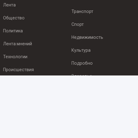
Лента
Транспорт
Общество
Спорт
Политика
Недвижимость
Лента мнений
Культура
Технологии
Подробно
Происшествия
Здоровье
Экономика
ПОДПИСКА
Подпишись на рассылку NEWSROOM24
и будь
в курсе новостей в своём городе:
Подписаться