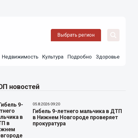
Выбрать регион
Недвижимость
Культура
Подробно
Здоровье
ОП новостей
05.8.2026 09:20
Гибель 9-летнего мальчика в ДТП
в Нижнем Новгороде проверяет
прокуратура