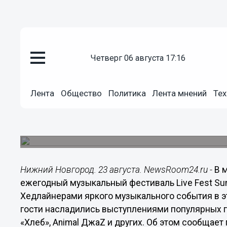
четверг 06 августа 17:16
Культура
23.08.2019
16:15
Лента
Общество
Политика
Лента мнений
Тех
Интернет на высоте 960 метро
В Сочи прошел ежегодный музыкальный фестив
МегаФона.
Нижний Новгород. 23 августа. NewsRoom24.ru -
В 
ежегодный музыкальный фестиваль Live Fest S
Хедлайнерами яркого музыкального события в этом
гости насладились выступлениями популярных гру
«Хлеб», Animal ДжаZ и других. Об этом сообщае