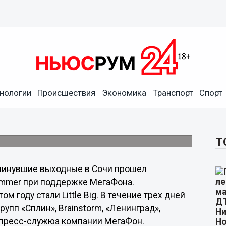
нологии
Происшествия
Экономика
Транспорт
Спорт
в
аль Live Fest Summer при поддержке
Т
минувшие выходные в Сочи прошел
ummer при поддержке МегаФона.
 году стали Little Big. В течение трех дней
пп «Сплин», Brainstorm, «Ленинград»,
т пресс-служюа компании МегаФон.