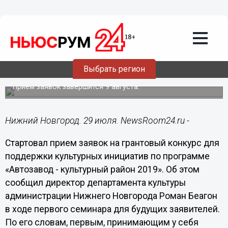
Культура
29.07.2019
17:45
Стартовал прием заявок на грантовый
конкурс по программе «Автозавод -
Выбрать регион
культурный район 2019»
Прием заявок завершится 9 августа.
Нижний Новгород. 29 июля. NewsRoom24.ru -
Стартовал прием заявок на грантовый конкурс для
поддержки культурных инициатив по программе
«Автозавод - культурный район 2019». Об этом
сообщил директор департамента культуры
администрации Нижнего Новгорода Роман Беагон
в ходе первого семинара для будущих заявителей.
По его словам, первым, принимающим у себя