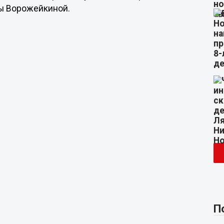
ны Ворожейкиной.
П