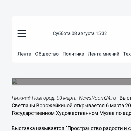
суббота 08 августа 15:32
Культура
Лента
Общество
Политика
Лента мнений
Тех
03.03.2019
04:23
Выставка Светланы Ворожейк
Открытие выставки состоится 6 марта
Нижний Новгород. 03 марта. NewsRoom24.ru -
Выст
Светланы Ворожейкиной открывается 6 марта 20
Государственном Художественном Музее по адре
Выставка называется "Пространство радости и с