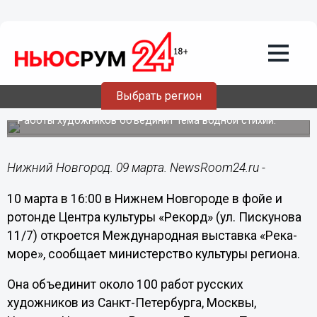
Культура
09.03.2019
09:09
Международная выставка «Река-море»
Выбрать регион
откроется в «Рекорде»
Работы художников объединит тема водной стихии.
Нижний Новгород. 09 марта. NewsRoom24.ru -
10 марта в 16:00 в Нижнем Новгороде в фойе и
ротонде Центра культуры «Рекорд» (ул. Пискунова
11/7) откроется Международная выставка «Река-
море», сообщает министерство культуры региона.
Она объединит около 100 работ русских
художников из Санкт-Петербурга, Москвы,