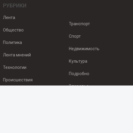
РУБРИКИ
Лента
Транспорт
Общество
Спорт
Политика
Недвижимость
Лента мнений
Культура
Технологии
Подробно
Происшествия
Здоровье
Экономика
ПОДПИСКА
Подпишись на рассылку NEWSROOM24
и будь
в курсе новостей в своём городе: