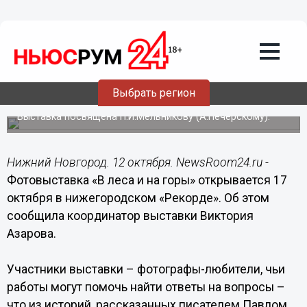
Культура
12.10.2018
22:00
Фотовыставка «В леса и на горы»
открывается в нижегородском
Выбрать регион
«Рекорде»
Выставка посвящена П.И.Мельникову (А.Печерскому).
Нижний Новгород. 12 октября. NewsRoom24.ru -
Фотовыставка «В леса и на горы» открывается 17
октября в нижегородском «Рекорде». Об этом
сообщила координатор выставки Виктория
Азарова.
Участники выставки – фотографы-любители, чьи
работы могут помочь найти ответы на вопросы –
что из историй, рассказанных писателем Павлом