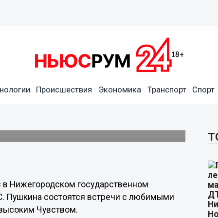
нологии
Происшествия
Экономика
Транспорт
Спорт
ики приготовил
алета
Т
в в Нижегородском государственном
 С. Пушкина состоятся встречи с любимыми
 высоким Чувством.