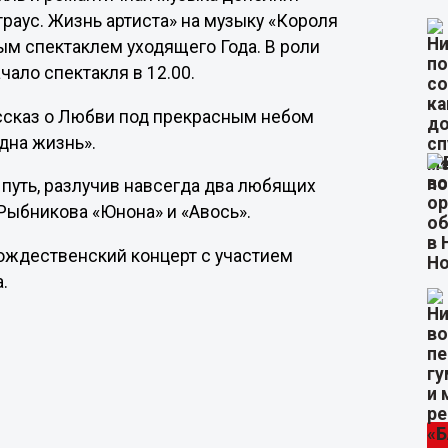
аус. Жизнь артиста» на музыку «Короля
ым спектаклем уходящего Года. В роли
ало спектакля в 12.00.
ссказ о Любви под прекрасным небом
одна жизнь».
в путь, разлучив навсегда два любящих
 Рыбникова «Юнона» и «Авось».
Рождественский концерт с участием
.