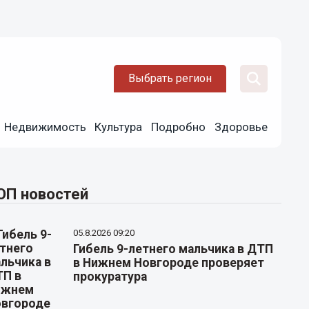
Выбрать регион
Недвижимость
Культура
Подробно
Здоровье
ОП новостей
05.8.2026 09:20
Гибель 9-летнего мальчика в ДТП
в Нижнем Новгороде проверяет
прокуратура