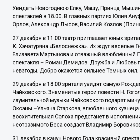
Увидеть Новогоднюю Ёлку, Машу, Принца, Мышин
спектаклей в 18.00. В главных партиях Юлия Ану
Орлов, Александр Лысов, Василий Козлов (Прин
27 декабря в 11.00 театр приглашает юных зрите
К. Хачатуряна «Белоснежка». Их ждут веселые 
Елизавета Мартынова и отважный влюблённый 
спектакля – Роман Демидов. Дружба и Любовь 
невзгоды. Добро окажется сильнее Темных сил.
29 декабря в 18.00 зрители увидят самую Рожде
Чайковского. Знаменитые герои повести Н. Гог
изумительной музыки Чайковского подарят мину
Оксаны –Ульяна Старкова, влюбленного кузнеца В
восхитительная Солоха предстанет в исполнении
неотразимого Беса создаст Владимир Боровико
31 декабря в канун Нового Года красивый спект