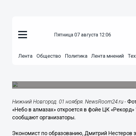
пятница 07 августа 12:06
Культура
01.11.2017
04:30
Лента
Общество
Политика
Лента мнений
Тех
Фотовыставку Дмитрия Нестер
откроют в «Рекорде» 1 ноября
Она будет работать до 29 ноября.
Нижний Новгород. 01 ноября. NewsRoom24.ru -
Фо
«Небо в алмазах» откроется в фойе ЦК «Рекорд» 
сообщают организаторы.
Экономист по образованию, Дмитрий Нестеров 