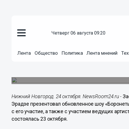
четверг 06 августа 09:20
Культура
Лента
Общество
Политика
Лента мнений
Тех
24.10.2017
07:00
Появились фото закулисья шоу
Проект представили журналистам 23 октября.
Нижний Новгород. 24 октября. NewsRoom24.ru -
За
Эрадзе презентовал обновленное шоу «Боронет
с его участие, а также с участием ведущих арт
состоялась 23 октября.