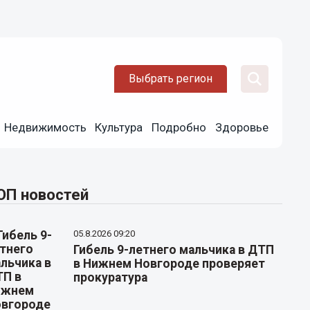
Выбрать регион
Недвижимость
Культура
Подробно
Здоровье
ОП новостей
05.8.2026 09:20
Гибель 9-летнего мальчика в ДТП
в Нижнем Новгороде проверяет
прокуратура