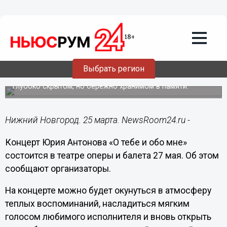
25.03.2015
10:27
Концерт Юрия Антонова «О тебе и обо
мне» состоится в Нижнем Новгороде
27 мая
На какой бы площадке ни выступал Антонов, его хиты,
Выбрать регион
ставшие достоянием золотого фонда российской
эстрады, напоминают слушателям о чем-то родном,
глубоко скрытом, но бережно хранимом в памяти.
Нижний Новгород. 25 марта. NewsRoom24.ru -
Концерт Юрия Антонова «О тебе и обо мне»
состоится в театре оперы и балета 27 мая. Об этом
сообщают организаторы.
На концерте можно будет окунуться в атмосферу
теплых воспоминаний, насладиться мягким
голосом любимого исполнителя и вновь открыть