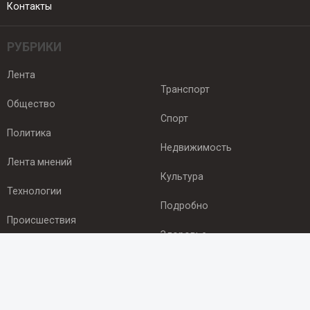
Контакты
РУБРИКИ
Лента
Транспорт
Общество
Спорт
Политика
Недвижимость
Лента мнений
Культура
Технологии
Подробно
Происшествия
Здоровье
Экономика
ПОДПИСКА
Подпишись на рассылку NEWSROOM24
и будь
в курсе новостей в своём городе: