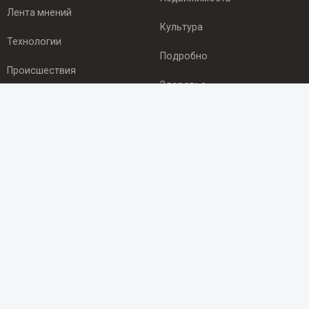
Лента мнений
Культура
Технологии
Подробно
Происшествия
Здоровье
Экономика
ПОДПИСКА
Подпишись на рассылку NEWSROOM24
и будь
в курсе новостей в своём городе:
Подписаться
© 2012 - 2025 ООО "Ньюсрум" (ИА Newsroom24 (Ньюсрум24).
Учредитель — ООО "Ньюсрум"
Свидетельство о регистрации СМИ ИА № ФС 77 - 45920 от 22.07.2011г.
выдано Федеральной службой по надзору в сфере связи,