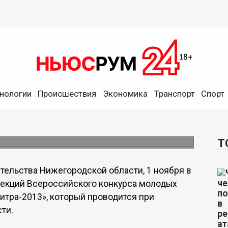
нологии
Происшествия
Экономика
Транспорт
Спорт
ы представят свои модели
ская палитра-2013" пройдет в ДК "ГАЗ".
Т
тельства Нижегородской области, 1 ноября в
ллекций Всероссийского конкурса молодых
тра-2013», который проводится при
ти.