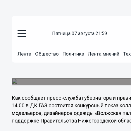
пятница 07 августа 21:59
Культура
01.11.2013
09:00
Лента
Общество
Политика
Лента мнений
Тех
Молодые российские дизайнер
одежды в Нижнем Новгороде
Показ коллекций Всероссийского конкурса "Волж
Как сообщает пресс-служба губернатора и прави
14.00 в ДК ГАЗ состоится конкурсный показ ко
модельеров, дизайнеров одежды «Волжская пали
поддержке Правительства Нижегородской облас