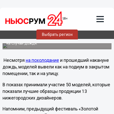
25.04.2013
23:00
Фестиваль моды «Золотой подиум»
состоялся в Нижнем Новгороде: в
условиях похолодания и без fashion-
сенсаций
Выбрать регион
25 апреля было смонтировано сразу 2 подиума - 1 на
улице на случай хорошей погоды - другой внутри здания
на случай дождя.
Несмотря
на похолодание
и прошедший накануне
дождь, моделей вывели как на подиум в закрытом
помещении, так и на улицу.
В показах принимали участие 50 моделей, которые
показали лучшие образцы продукции 13
нижегородских дизайнеров.
Напомним, предыдущий фестиваль «Золотой