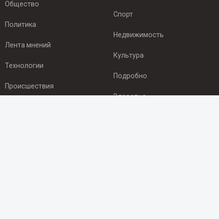
Общество
Спорт
Политика
Недвижимость
Лента мнений
Культура
Технологии
Подробно
Происшествия
Здоровье
Экономика
ПОДПИСКА
Подпишись на рассылку NEWSROOM24
и будь
в курсе новостей в своём городе:
Подписаться