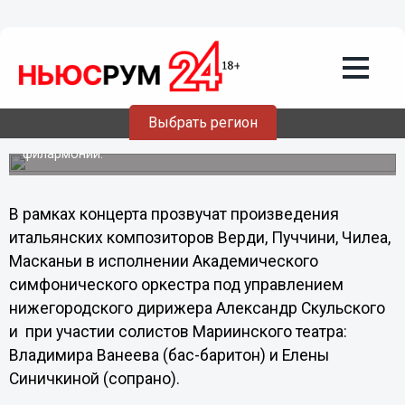
02.10.2011
01:44
Солист Мариинского театра выступит
в Нижнем Новгороде
В Нижегородской государственной филармонии им.
Ростроповича 8 октября состоится концерт солиста
Выбрать регион
Санкт-Петербургского Мариинского театра Владимира
Ванеева (бас-баритон), сообщает пресс-служба
филармонии.
В рамках концерта прозвучат произведения
итальянских композиторов Верди, Пуччини, Чилеа,
Масканьи в исполнении Академического
симфонического оркестра под управлением
нижегородского дирижера Александр Скульского
и при участии солистов Мариинского театра:
Владимира Ванеева (бас-баритон) и Елены
Синичкиной (сопрано).