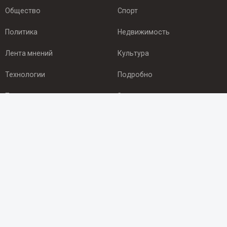
Общество
Спорт
Политика
Недвижимость
Лента мнений
Культура
Технологии
Подробно
Происшествия
Здоровье
Экономика
Арктика
ПОДПИСКА
Подпишись на рассылку NEWSROOM24
и будь
в курсе новостей в своём городе:
Подписаться