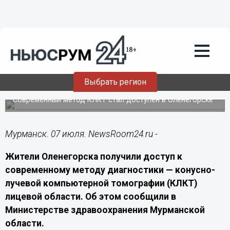
Здоровье
07.07.2026
17:00
Трёхмерная диагностика: в Заполярье
повысили точность
Выбрать регион
стоматологического лечения
Современный метод КЛКТ стал доступен в Оленегорске
Мурманск. 07 июля. NewsRoom24.ru -
Жители Оленегорска получили доступ к
современному методу диагностики — конусно-
лучевой компьютерной томографии (КЛКТ)
лицевой области. Об этом сообщили в
Министерстве здравоохранения Мурманской
области.