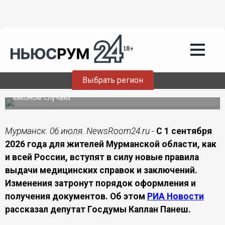
Здоровье
06.07.2026
16:00
В Мурманской области с 1 сентября
изменятся правила выдачи
медсправок
Выбрать регион
С осени медицинские документы смогут получать
близкие родственники пациентов в предусмотренных
законом случаях
Мурманск. 06 июля. NewsRoom24.ru -
С 1 сентября
2026 года для жителей Мурманской области, как
и всей России, вступят в силу новые правила
выдачи медицинских справок и заключений.
Изменения затронут порядок оформления и
получения документов. Об этом
РИА Новости
рассказал депутат Госдумы Каплан Панеш.