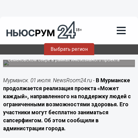
Спорт
01.07.2026
09:40
В Мурманске стартовали бесплатные
занятия сапсерфингом для людей с
ОВЗ
Выбрать регион
Дети и взрослые бесплатно осваивают сапсерфинг на
Семёновском озере в рамках инклюзивного проекта
Мурманск. 01 июля. NewsRoom24.ru -
В Мурманске
продолжается реализация проекта «Может
каждый», направленного на поддержку людей с
ограниченными возможностями здоровья. Его
участники могут бесплатно заниматься
сапсерфингом. Об этом сообщили в
администрации города.