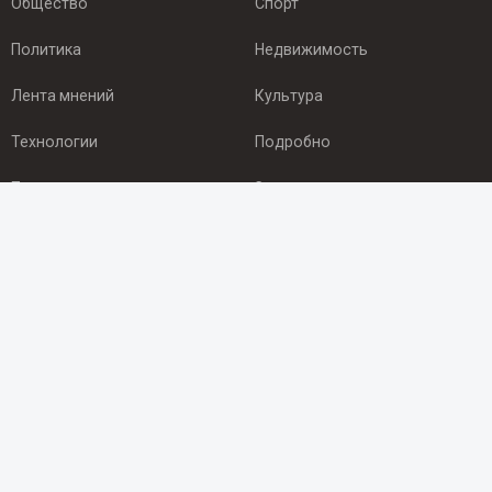
Общество
Спорт
Политика
Недвижимость
Лента мнений
Культура
Технологии
Подробно
Происшествия
Здоровье
Экономика
Арктика
ПОДПИСКА
Подпишись на рассылку NEWSROOM24
и будь
в курсе новостей в своём городе:
Подписаться