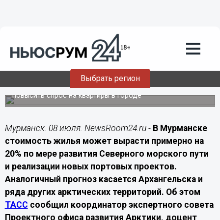
Недвижимость
08.07.2026
09:00
Эксперт Воротников: из-за развития
СМП цены на жилье в Мурманске
вырастут на 20%
Выбрать регион
Увеличение числа инфраструктурных проектов может
повысить спрос на квартиры в городе
Мурманск. 08 июля. NewsRoom24.ru -
В Мурманске
стоимость жилья может вырасти примерно на
20% по мере развития Северного морского пути
и реализации новых портовых проектов.
Аналогичный прогноз касается Архангельска и
ряда других арктических территорий. Об этом
ТАСС
сообщил координатор экспертного совета
Проектного офиса развития Арктики, доцент