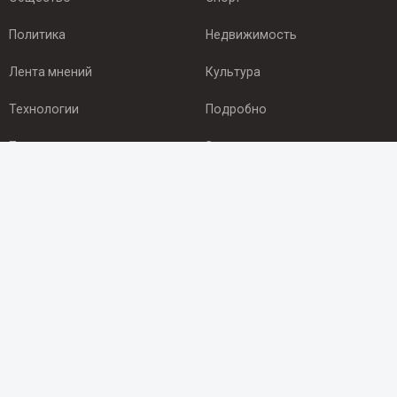
Политика
Недвижимость
Лента мнений
Культура
Технологии
Подробно
Происшествия
Здоровье
Экономика
Арктика
ПОДПИСКА
Подпишись на рассылку NEWSROOM24
и будь
в курсе новостей в своём городе:
Подписаться