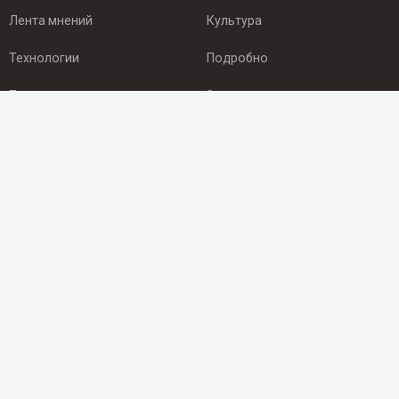
Лента мнений
Культура
Технологии
Подробно
Происшествия
Здоровье
Экономика
Арктика
ПОДПИСКА
Подпишись на рассылку NEWSROOM24
и будь
в курсе новостей в своём городе:
Подписаться
© 2012 - 2025 ООО "Ньюсрум" (ИА Newsroom24 (Ньюсрум24).
Учредитель — ООО "Ньюсрум"
Свидетельство о регистрации СМИ ИА № ФС 77 - 45920 от 22.07.2011г.