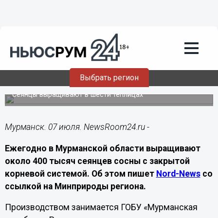
Подробно
07.07.2026
16:30
Из стаканчика — в лес: в Мурманской
области восстанавливают сосновые
Выбрать регион
боры
Сеянцы выращивают в шести теплицах
Мурманск. 07 июля. NewsRoom24.ru -
Ежегодно в Мурманской области выращивают
около 400 тысяч сеянцев сосны с закрытой
корневой системой. Об этом пишет
Nord-News
со
ссылкой на Минприроды региона.
Производством занимается ГОБУ «Мурманская