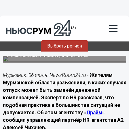
Подробно
06.07.2026
22:00
Жителям Мурманской области
объяснили, когда отпуск можно
заменить деньгами
Выбрать регион
Эксперт разъяснил, что полностью заменить отпуск
выплатой можно только при увольнении
Мурманск. 06 июля. NewsRoom24.ru -
Жителям
Мурманской области разъяснили, в каких случаях
отпуск может быть заменён денежной
компенсацией. Эксперт по HR рассказал, что
подобная практика в большинстве ситуаций не
допускается. Об этом агентству «
Прайм
»
сообщил управляющий партнёр HR-агентства А2
Алексей Чихачев.