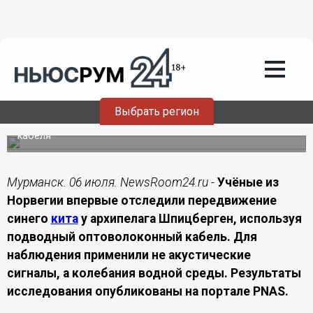
Подробно
06.07.2026
21:10
У Шпицбергена впервые отследили
синего кита по движению воды в
Арктике
Выбрать регион
Новый метод позволяет фиксировать движение китов
по колебаниям воды с помощью оптоволоконного
кабеля
Мурманск. 06 июля. NewsRoom24.ru -
Учёные из
Норвегии впервые отследили передвижение
синего
кита
у архипелага Шпицберген, используя
подводный оптоволоконный кабель. Для
наблюдения применили не акустические
сигналы, а колебания водной среды. Результаты
исследования опубликованы на портале PNAS.