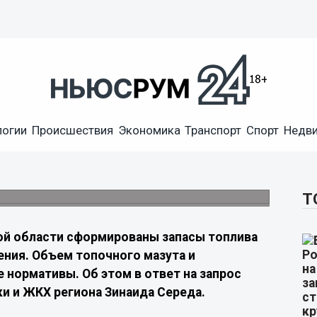
логии
Происшествия
Экономика
Транспорт
Спорт
Недв
опочного мазута превысил
м топливом остается стабильной
Т
ой области сформированы запасы топлива
ния. Объем топочного мазута и
нормативы. Об этом в ответ на запрос
и и ЖКХ региона Зинаида Середа.