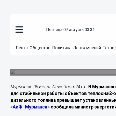
пятница 07 августа 03:31
Подробно
06.07.2026
11:00
Лента
Общество
Политика
Лента мнений
Техно
В Мурманской области запас т
норматив на 37%
Обеспеченность котельных мазутом и дизельны
Мурманск. 06 июля. NewsRoom24.ru -
В Мурманск
для стабильной работы объектов теплоснабже
дизельного топлива превышает установленные 
«
АиФ–Мурманск»
сообщила министр энергетик