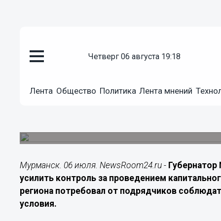
Подробно
четверг 06 августа 19:18
06.07.2026
10:40
Чибис призвал подрядчиков уч
Лента
Общество
Политика
Лента мнений
Техно
капремонте домов в Заполярь
Особое внимание поручено уделить ремонту к
лифтов
Мурманск. 06 июля. NewsRoom24.ru -
Губернатор 
усилить контроль за проведением капитально
региона потребовал от подрядчиков соблюдат
условия.