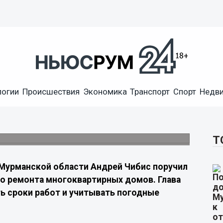
итывать погоду при
логии
Происшествия
Экономика
Транспорт
Спорт
Недв
е
рыш в непогоду и своевременной замене
Т
Мурманской области Андрей Чибис поручил
го ремонта многоквартирных домов. Глава
ь сроки работ и учитывать погодные