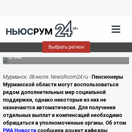
Экономика
08.07.2026
18:00
Пенсионерам Мурманской области
напомнили о дополнительных льготах
и выплатах
Выбрать регион
Часть мер социальной поддержки предоставляется
только после подачи заявления в уполномоченные
органы
Мурманск. 08 июля. NewsRoom24.ru -
Пенсионеры
Мурманской области могут воспользоваться
рядом дополнительных мер социальной
поддержки, однако некоторые из них не
назначаются автоматически. Для получения
отдельных выплат и компенсаций необходимо
обращаться в уполномоченные органы. Об этом
РИА Новости
сообщила доцент кафедры