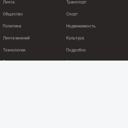
Лента
Транспорт
Общество
Спорт
Политика
Недвижимость
Лента мнений
Культура
Технологии
Подробно
Происшествия
Здоровье
Экономика
Арктика
ПОДПИСКА
Подпишись на рассылку NEWSROOM24
и будь
в курсе новостей в своём городе: