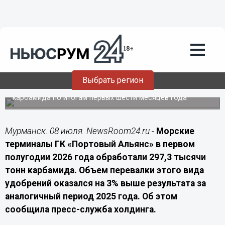
Экономика
08.07.2026
13:00
«Портовый Альянс» увеличил
перевалку карбамида до 297 тысяч
тонн
Выбрать регион
Морские площадки холдинга показали рост отгрузок
карбамида по итогам первых шести месяцев года
Мурманск. 08 июля. NewsRoom24.ru -
Морские
терминалы ГК «Портовый Альянс» в первом
полугодии 2026 года обработали 297,3 тысячи
тонн карбамида. Объем перевалки этого вида
удобрений оказался на 3% выше результата за
аналогичный период 2025 года. Об этом
сообщила пресс-служба холдинга.