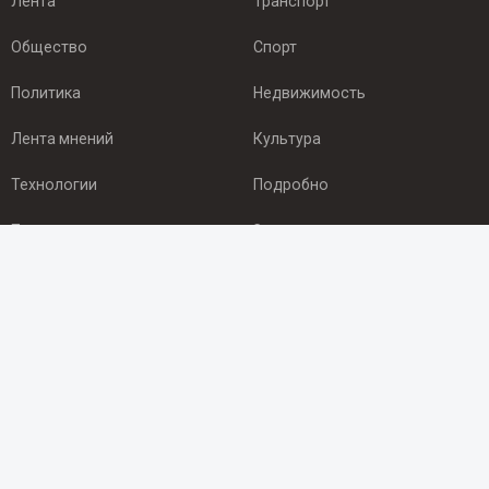
Лента
Транспорт
Общество
Спорт
Политика
Недвижимость
Лента мнений
Культура
Технологии
Подробно
Происшествия
Здоровье
Экономика
Арктика
ПОДПИСКА
Подпишись на рассылку NEWSROOM24
и будь
в курсе новостей в своём городе: