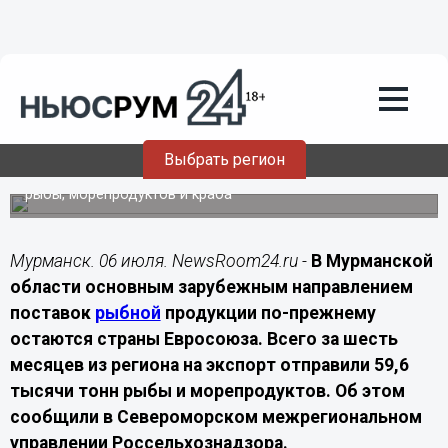
Экономика
06.07.2026
20:30
Евросоюз остается главным
покупателем рыбы из Мурманской
области
Выбрать регион
За полгода из региона отправили почти 60 тысяч тонн
рыбы, морепродуктов и краба
Мурманск. 06 июля. NewsRoom24.ru -
В Мурманской
области основным зарубежным направлением
поставок
рыбной
продукции по-прежнему
остаются страны Евросоюза. Всего за шесть
месяцев из региона на экспорт отправили 59,6
тысячи тонн рыбы и морепродуктов. Об этом
сообщили в Североморском межрегиональном
управлении Россельхознадзора.