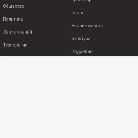
Общество
Спорт
Политика
Недвижимость
Лента мнений
Культура
Технологии
Подробно
Происшествия
Здоровье
Экономика
ПОДПИСКА
Подпишись на рассылку NEWSROOM24
и будь
в курсе новостей в своём городе:
Подписаться