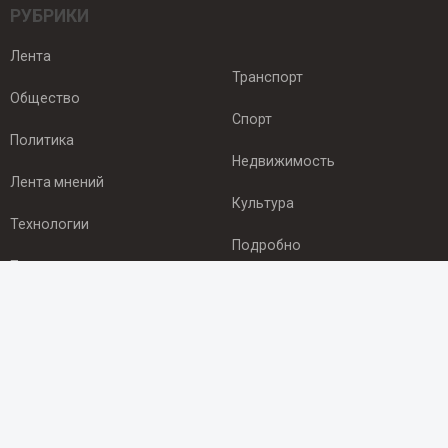
РУБРИКИ
Лента
Транспорт
Общество
Спорт
Политика
Недвижимость
Лента мнений
Культура
Технологии
Подробно
Происшествия
Здоровье
Экономика
ПОДПИСКА
Подпишись на рассылку NEWSROOM24
и будь
в курсе новостей в своём городе: