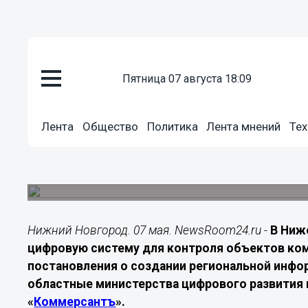
ЖКХ
пятница 07 августа 18:09
07.05.2026
09:00
Цифровую платформу для конт
Лента
Общество
Политика
Лента мнений
Тех
Нижегородской области
Новая информационная система должна помоч
реагировать на аварии и готовиться к отопител
Нижний Новгород. 07 мая. NewsRoom24.ru -
В Ниж
цифровую систему для контроля объектов ко
постановления о создании региональной инф
областные министерства цифрового развития 
«
Коммерсантъ
».