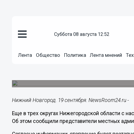
суббота 08 августа 12:52
ЖКХ
19.09.2025
19:30
Лента
Общество
Политика
Лента мнений
Тех
Отопление еще в трех округах
начнут подавать с 22 сентября
Вначале тепло появится в детсадах и больницах.
Нижний Новгород. 19 сентября. NewsRoom24.ru -
Еще в трех округах Нижегородской области с на
Об этом сообщили представители местных адми