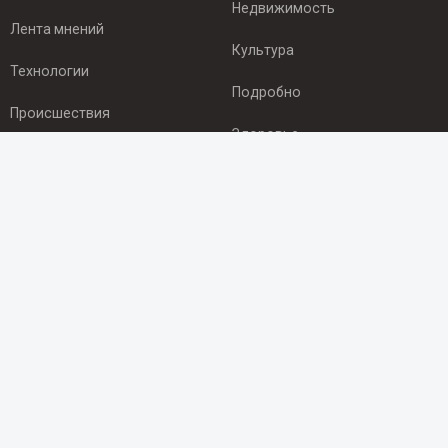
Недвижимость
Лента мнений
Культура
Технологии
Подробно
Происшествия
Здоровье
Экономика
ПОДПИСКА
Подпишись на рассылку NEWSROOM24
и будь
в курсе новостей в своём городе:
Подписаться
© 2012 - 2025 ООО "Ньюсрум" (ИА Newsroom24 (Ньюсрум24).
Учредитель — ООО "Ньюсрум"
Свидетельство о регистрации СМИ ИА № ФС 77 - 45920 от 22.07.2011г.
выдано Федеральной службой по надзору в сфере связи,