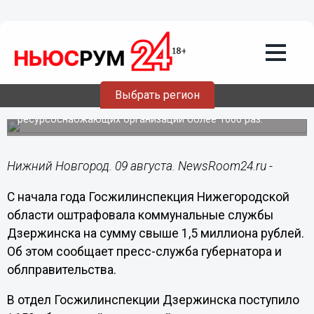
ЖКХ
09.08.2025
18:25
Более 1,5 млн рублей штрафов
выписала Госжилинспекция
коммунальщикам Дзержинска
Выбрать регион
Жители пожаловались плохую работу УК и
ресурсоснабжающих организаций более 1600 раз.
Нижний Новгород. 09 августа. NewsRoom24.ru -
С начала года Госжилинспекция Нижегородской
области оштрафовала коммунальные службы
Дзержинска на сумму свыше 1,5 миллиона рублей.
Об этом сообщает пресс-служба губернатора и
облправительства.
В отдел Госжилинспекции Дзержинска поступило