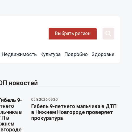
Выбрать регион
Недвижимость
Культура
Подробно
Здоровье
ОП новостей
05.8.2026 09:20
Гибель 9-летнего мальчика в ДТП
в Нижнем Новгороде проверяет
прокуратура