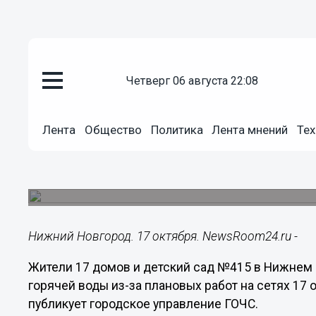
четверг 06 августа 22:08
ЖКХ
17.10.2024
09:30
Лента
Общество
Политика
Лента мнений
Тех
Детсад и 17 домов остались бе
Нижнем Новгороде
Появился график плановых работ на 17 октября.
Нижний Новгород. 17 октября. NewsRoom24.ru -
Жители 17 домов и детский сад №415 в Нижнем 
горячей воды из-за плановых работ на сетях 17 
публикует городское управление ГОЧС.