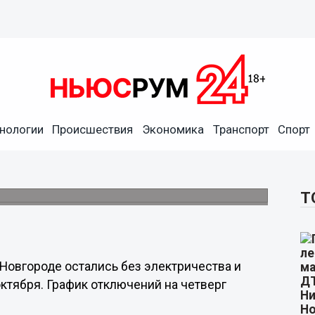
нологии
Происшествия
Экономика
Транспорт
Спорт
з света и горячей воды в
Т
Новгороде остались без электричества и
октября. График отключений на четверг