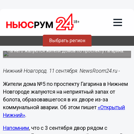
ЖКХ
11.09.2024
14:57
Образовавшееся в нижегородском
дворе из-за аварии болото начало
Выбрать регион
вонять
На него жалуются жители домов по проспекту Гагарина.
Нижний Новгород. 11 сентября. NewsRoom24.ru -
Жители дома №5 по проспекту Гагарина в Нижнем
Новгороде жалуются на неприятный запах от
болота, образовавшегося в их дворе из-за
коммунальной аварии. Об этом пишет
«Открытый
Нижний»
.
Напомним
, что с 3 сентября двор рядом с