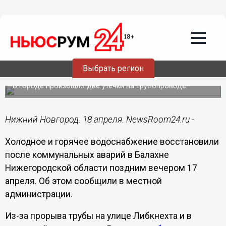
ЖКХ
18.04.2024
13:07
Подачу воды восстановили в Балахне
Выбрать регион
спустя 10 часов после аварии
В городе произошло две утечки на трубопроводе.
Нижний Новгород. 18 апреля. NewsRoom24.ru -
Холодное и горячее водоснабжение восстановили
после коммунальных аварий в Балахне
Нижегородской области поздним вечером 17
апреля. Об этом сообщили в местной
администрации.
Из-за прорыва трубы на улице Либкнехта и в