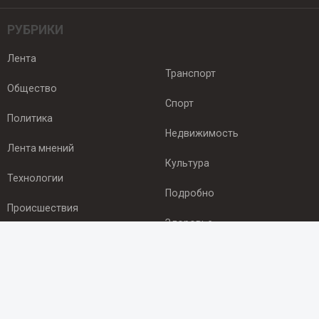
РУБРИКИ
Лента
Транспорт
Общество
Спорт
Политика
Недвижимость
Лента мнений
Культура
Технологии
Подробно
Происшествия
Здоровье
Экономика
ПОДПИСКА
Подпишись на рассылку NEWSROOM24
и будь
в курсе новостей в своём городе: