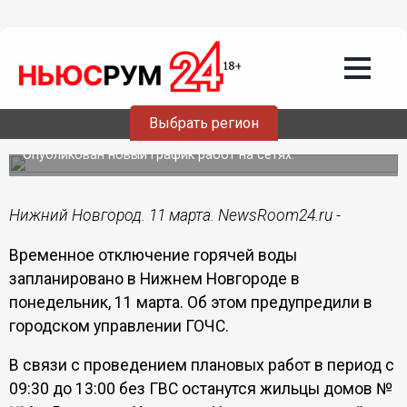
ЖКХ
11.03.2024
08:00
Жители улицы в Нижнем Новгороде
Выбрать регион
останутся без горячей воды 11 марта
Опубликован новый график работ на сетях.
Нижний Новгород. 11 марта. NewsRoom24.ru -
Временное отключение горячей воды
запланировано в Нижнем Новгороде в
понедельник, 11 марта. Об этом предупредили в
городском управлении ГОЧС.
В связи с проведением плановых работ в период с
09:30 до 13:00 без ГВС останутся жильцы домов №