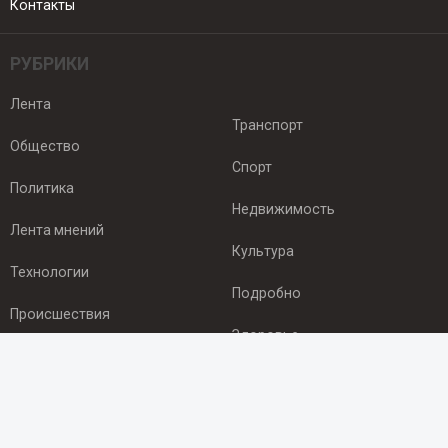
Контакты
РУБРИКИ
Лента
Транспорт
Общество
Спорт
Политика
Недвижимость
Лента мнений
Культура
Технологии
Подробно
Происшествия
Здоровье
Экономика
ПОДПИСКА
Подпишись на рассылку NEWSROOM24
и будь
в курсе новостей в своём городе: