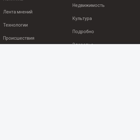
Недвижимость
Лента мнений
Культура
Технологии
Подробно
Происшествия
Здоровье
Экономика
ПОДПИСКА
Подпишись на рассылку NEWSROOM24
и будь
в курсе новостей в своём городе:
Подписаться
© 2012 - 2025 ООО "Ньюсрум" (ИА Newsroom24 (Ньюсрум24).
Учредитель — ООО "Ньюсрум"
Свидетельство о регистрации СМИ ИА № ФС 77 - 45920 от 22.07.2011г.