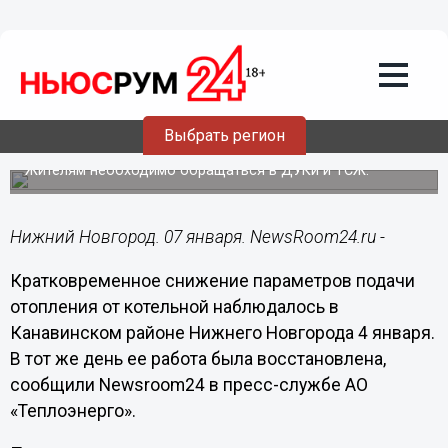
ЖКХ
07.01.2024
21:46
Стала известна причина отсутствия
Выбрать регион
отопления в Канавинском районе
Жителям необходимо обращаться в ДУКи и ТСЖ.
Нижний Новгород. 07 января. NewsRoom24.ru -
Кратковременное снижение параметров подачи
отопления от котельной наблюдалось в
Канавинском районе Нижнего Новгорода 4 января.
В тот же день ее работа была восстановлена,
сообщили Newsroom24 в пресс-службе АО
«Теплоэнерго».