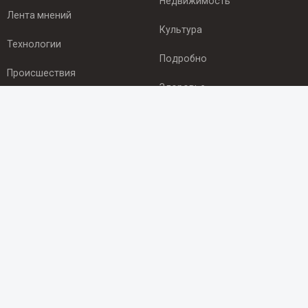
Недвижимость
Лента мнений
Культура
Технологии
Подробно
Происшествия
Здоровье
Экономика
ПОДПИСКА
Подпишись на рассылку NEWSROOM24
и будь
в курсе новостей в своём городе:
Подписаться
© 2012 - 2025 ООО "Ньюсрум" (ИА Newsroom24 (Ньюсрум24).
Учредитель — ООО "Ньюсрум"
Свидетельство о регистрации СМИ ИА № ФС 77 - 45920 от 22.07.2011г.
выдано Федеральной службой по надзору в сфере связи,