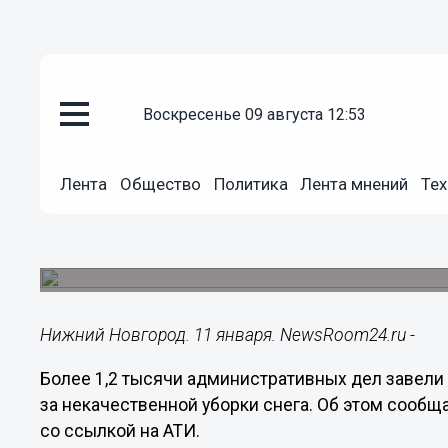
воскресенье 09 августа 12:53
ЖКХ
11.01.2023
18:34
Лента
Общество
Политика
Лента мнений
Тех
Свыше 1200 дел из-за плохой у
Нижнем Новгороде
На коммунальщиков наложены штрафы на общую
Нижний Новгород. 11 января. NewsRoom24.ru -
Более 1,2 тысячи административных дел завели
за некачественной уборки снега. Об этом сооб
со ссылкой на АТИ.