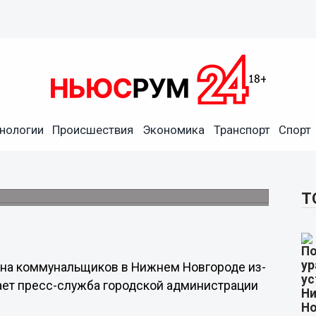
нологии
Происшествия
Экономика
Транспорт
Спорт
борки снега возбудила АТИ в
 сумму более чем в 3,5 млн рублей.
Т
 на коммунальщиков в Нижнем Новгороде из-
щает пресс-служба городской администрации