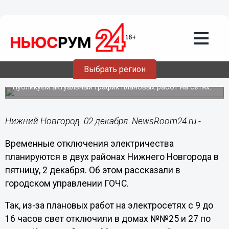
ЖКХ
02.12.2022
08:53
Свет отключат частично в двух
Выбрать регион
районах Нижнего Новгорода 2 декабря
Публикуем актуальный график плановых работ на сетях.
Нижний Новгород. 02 декабря. NewsRoom24.ru -
Временные отключения электричества
планируются в двух районах Нижнего Новгорода в
пятницу, 2 декабря. Об этом рассказали в
городском управлении ГОЧС.
Так, из-за плановых работ на электросетях с 9 до
16 часов свет отключили в домах №№25 и 27 по