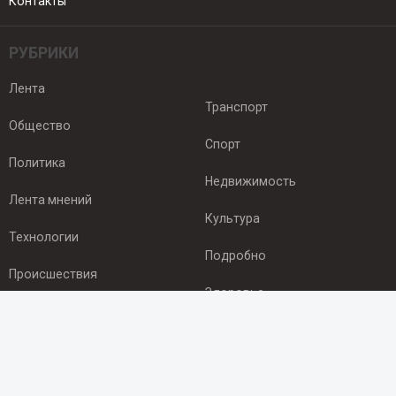
Контакты
РУБРИКИ
Лента
Транспорт
Общество
Спорт
Политика
Недвижимость
Лента мнений
Культура
Технологии
Подробно
Происшествия
Здоровье
Экономика
ПОДПИСКА
Подпишись на рассылку NEWSROOM24
и будь
в курсе новостей в своём городе: