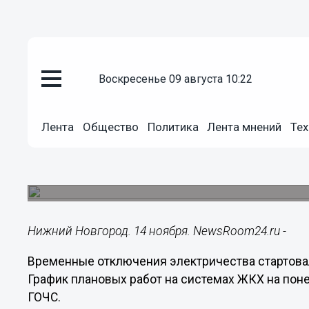
воскресенье 09 августа 10:22
ЖКХ
14.11.2022
09:01
Лента
Общество
Политика
Лента мнений
Тех
Свет отключили частично в дв
Новгорода
Опубликован графи плановых работ на система
Нижний Новгород. 14 ноября. NewsRoom24.ru -
Временные отключения электричества стартова
График плановых работ на системах ЖКХ на пон
ГОЧС.