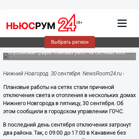
ЖКХ
30.09.2022
08:52
Отопление и свет отключили частично
Выбрать регион
в двух районах Нижнего Новгорода
Опубликован график плановых работ на системах ЖКХ.
Нижний Новгород. 30 сентября. NewsRoom24.ru -
Плановые работы на сетях стали причиной
отключения света и отопления в нескольких домах
Нижнего Новгорода в пятницу, 30 сентября. Об
этом сообщили в городском управлении ГОЧС.
В последний день сентября отключения затронут
два района. Так, с 09:00 до 17:00 в Канавине без