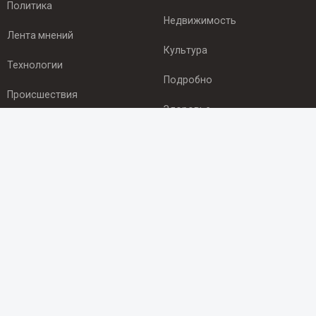
Политика
Недвижимость
Лента мнений
Культура
Технологии
Подробно
Происшествия
Здоровье
Экономика
ПОДПИСКА
Подпишись на рассылку NEWSROOM24
и будь
в курсе новостей в своём городе:
Подписаться
© 2012 - 2025 ООО "Ньюсрум" (ИА Newsroom24 (Ньюсрум24).
Учредитель — ООО "Ньюсрум"