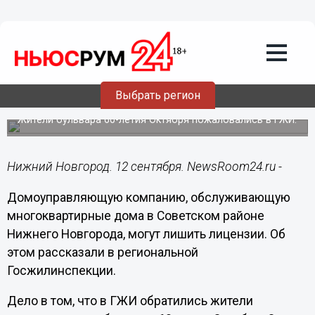
ЖКХ
12.09.2022
10:18
Нижегородский ДУК могут лишить
лицензии из-за не
Выбрать регион
отремонтированного подъезда
Жители бульвара 60-летия Октября пожаловались в ГЖИ.
Нижний Новгород. 12 сентября. NewsRoom24.ru -
Домоуправляющую компанию, обслуживающую
многоквартирные дома в Советском районе
Нижнего Новгорода, могут лишить лицензии. Об
этом рассказали в региональной
Госжилинспекции.
Дело в том, что в ГЖИ обратились жители