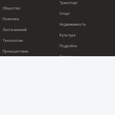
Транспорт
Общество
Спорт
Политика
Недвижимость
Лента мнений
Культура
Технологии
Подробно
Происшествия
Здоровье
Экономика
ПОДПИСКА
Подпишись на рассылку NEWSROOM24
и будь
в курсе новостей в своём городе:
Подписаться